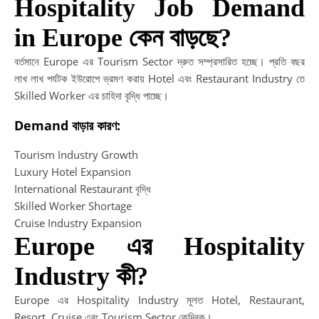
Hospitality Job Demand
Ca
in Europe কেন বাড়ছে?
Pa
|
বর্তমানে Europe এর Tourism Sector দ্রুত সম্প্রসারিত হচ্ছে। প্রতি বছর
দক্ষ
লাখ লাখ পর্যটক ইউরোপে ভ্রমণ করায় Hotel এবং Restaurant Industry তে
নির্ভ
Skilled Worker এর চাহিদা বৃদ্ধি পাচ্ছে।
শিক্
মাধ্
Demand বাড়ার কারণ:
সফ
ভবিষ
Tourism Industry Growth
গড়ু
Luxury Hotel Expansion
Ski
International Restaurant বৃদ্ধি
De
Skilled Worker Shortage
Af
Cruise Industry Expansion
HS
Europe এর Hospitality
|
Industry কী?
HS
এর
Europe এর Hospitality Industry মূলত Hotel, Restaurant,
পর
Resort, Cruise এবং Tourism Sector কেন্দ্রিক।