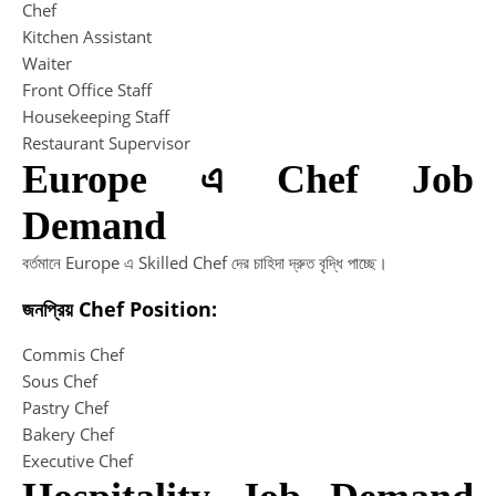
Chef
Kitchen Assistant
T
Waiter
Front Office Staff
A
Housekeeping Staff
Restaurant Supervisor
Europe এ Chef Job
T
A
Demand
Te
In
বর্তমানে Europe এ Skilled Chef দের চাহিদা দ্রুত বৃদ্ধি পাচ্ছে।
W
জনপ্রিয় Chef Position:
ai
to
Commis Chef
de
Sous Chef
ou
Pastry Chef
Ma
Bakery Chef
in
Executive Chef
Ba