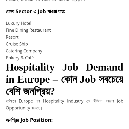
দক্ষ
উন্
যেসব Sector এ Job পাওয়া যায়:
মাধ্
সফ
Luxury Hotel
ক্যা
Fine Dining Restaurant
গড়ু
Resort
Sm
Cruise Ship
Ca
Catering Company
Af
Bakery & Café
HS
Hospitality Job Demand
|
in Europe – কোন Job সবচেয়ে
HS
এর
বেশি জনপ্রিয়?
পর
সফ
বর্তমানে Europe এর Hospitality Industry তে বিভিন্ন ধরনের Job
ভবিষ
Opportunity রয়েছে।
গড়া
আধু
জনপ্রিয় Job Position:
পথ