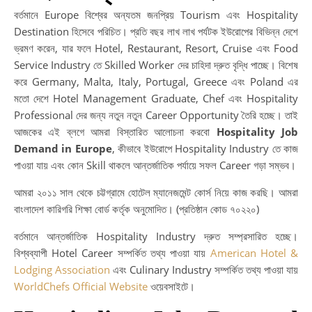
আন্
বর্তমানে Europe বিশ্বের অন্যতম জনপ্রিয় Tourism এবং Hospitality
ক্যা
Destination হিসেবে পরিচিত। প্রতি বছর লাখ লাখ পর্যটক ইউরোপের বিভিন্ন দেশে
সফ
ভ্রমণ করেন, যার ফলে Hotel, Restaurant, Resort, Cruise এবং Food
যাত্
Service Industry তে Skilled Worker দের চাহিদা দ্রুত বৃদ্ধি পাচ্ছে। বিশেষ
শুরু
করে Germany, Malta, Italy, Portugal, Greece এবং Poland এর
করু
মতো দেশে Hotel Management Graduate, Chef এবং Hospitality
Ho
Professional দের জন্য নতুন নতুন Career Opportunity তৈরি হচ্ছে। তাই
In
আজকের এই ব্লগে আমরা বিস্তারিত আলোচনা করবো
Hospitality Job
Ca
Demand in Europe
, কীভাবে ইউরোপে Hospitality Industry তে কাজ
wi
পাওয়া যায় এবং কোন Skill থাকলে আন্তর্জাতিক পর্যায়ে সফল Career গড়া সম্ভব।
Gl
Op
আমরা ২০১১ সাল থেকে চট্টগ্রামে হোটেল ম্যানেজমেন্ট কোর্স নিয়ে কাজ করছি। আমরা
|
বাংলাদেশ কারিগরি শিক্ষা বোর্ড কর্তৃক অনুমোদিত। (প্রতিষ্ঠান কোড ৭০২২০)
আন্
বর্তমানে আন্তর্জাতিক Hospitality Industry দ্রুত সম্প্রসারিত হচ্ছে।
ক্যা
বিশ্বব্যাপী Hotel Career সম্পর্কিত তথ্য পাওয়া যায়
American Hotel &
নতু
Lodging Association
এবং Culinary Industry সম্পর্কিত তথ্য পাওয়া যায়
সম্
WorldChefs Official Website
ওয়েবসাইটে।
Te
Ed