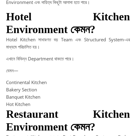
দক্ষ
Environment এবং দায়িত্ব কিছুটা আলাদা হতে পারে।
উন্
Hotel Kitchen
মাধ্
সফ
Environment কেমন?
ক্যা
গড়ু
Hotel Kitchen সাধারণত বড় Team এবং Structured System-এর
Sm
মাধ্যমে পরিচালিত হয়।
Ca
এখানে বিভিন্ন Department থাকতে পারে।
Af
HS
যেমন—
|
HS
Continental Kitchen
এর
Bakery Section
পর
Banquet Kitchen
সফ
Hot Kitchen
ভবিষ
Restaurant Kitchen
গড়া
Environment কেমন?
আধু
পথ