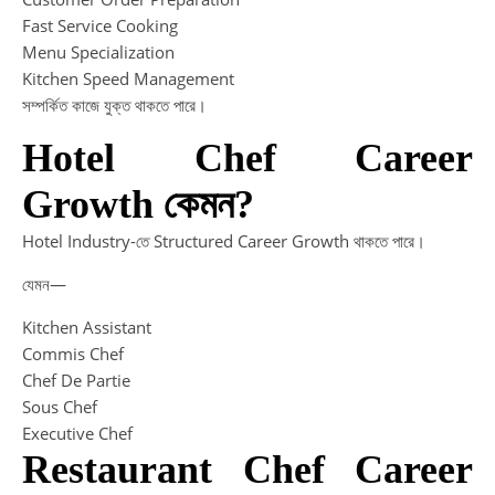
Fast Service Cooking
Menu Specialization
I
Kitchen Speed Management
সম্পর্কিত কাজে যুক্ত থাকতে পারে।
In
di
Hotel Chef Career
no
re
Growth কেমন?
a
Hotel Industry-তে Structured Career Growth থাকতে পারে।
20
যেমন—
Kitchen Assistant
Commis Chef
Chef De Partie
Sous Chef
Executive Chef
Restaurant Chef Career