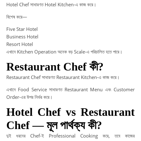
Hotel Chef সাধারণত Hotel Kitchen-এ কাজ করে।
Ca
Pa
বিশেষ করে—
|
দক্ষ
Five Star Hotel
নির্ভ
Business Hotel
শিক্
Resort Hotel
মাধ্
এখানে Kitchen Operation অনেক বড় Scale-এ পরিচালিত হতে পারে।
সফ
Restaurant Chef কী?
ভবিষ
গড়ু
Restaurant Chef সাধারণত Restaurant Kitchen-এ কাজ করে।
Ski
De
এখানে Food Service সাধারণত Restaurant Menu এবং Customer
Af
Order-এর উপর নির্ভর করে।
HS
Hotel Chef vs Restaurant
|
HS
Chef — মূল পার্থক্য কী?
এর
পর
দুই ধরনের Chef-ই Professional Cooking করে, তবে কাজের