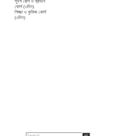
সুইস রোল ও ব্রাউনি
কোর্স (৩দিন)
পিজ্জা ও কুকিজ কোর্স
(৩দিন)