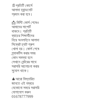
📄প্রতিটি কোর্সে
আলাদা হ্যান্ডনোট
প্রদান করা হবে।
📩 মিস্টি কোর্স শেষেও
আমাদের সাপোর্ট
থাকবে। প্রতিটি
ব্যাচের শিক্ষার্থীদের
নিয়ে অনলাইনে আলাদা
সিক্রেট চ্যাট গ্রুপ
খোলা হয়। কোর্স শেষে
প্র্যাকটিস করার সময়
কোন সমস্যা হলে
সেখানে মেন্টরের সাথে
সরাসরি আলোচনা করার
সুযোগ থাকে।
🎄আরো বিস্তারিত
জানতে এই নম্বরে
যেকোনো সময়ে সরাসরি
যোগাযোগ করুন
01678777999