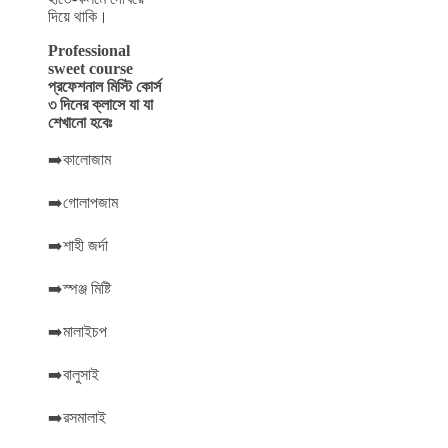
দিয়ে থাকি।
Professional
sweet course
প্রফেশনাল মিস্টি কোর্স
৩ দিনের ক্লাসে যা যা
শেখানো হবেঃ
➡️কালোজাম
➡️গোলাপজাম
➡️শাহী জর্দা
➡️স্পঞ্জ মিষ্টি
➡️মালাইচপ
➡️বালুসাই
➡️রসমালাই