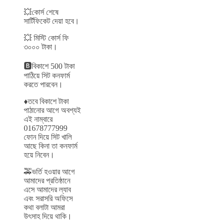
💥কোর্স শেষে
সার্টিফিকেট দেয়া হবে।
💥 মিস্টি কোর্স ফি
৩০০০ টাকা।
🅱️বিকাশে 500 টাকা
পাঠিয়ে সিট কনফার্ম
করতে পারবেন।
♦️তবে বিকাশে টাকা
পাঠানোর আগে অবশ্যই
এই নাম্বারে
01678777999
ফোন দিয়ে সিট খালি
আছে কিনা তা কনফার্ম
হয়ে নিবেন।
🚕ভর্তি হওয়ার আগে
আমাদের প্রতিষ্ঠানে
এসে আমাদের ল্যাব
এবং সরাসরি অফিসে
কথা বলাটা আমরা
উৎসাহ দিয়ে থাকি।