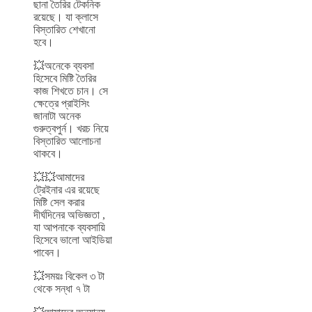
ছানা তৈরির টেকনিক
রয়েছে। যা ক্লাসে
বিস্তারিত শেখানো
হবে।
💥অনেকে ব্যবসা
হিসেবে মিষ্টি তৈরির
কাজ শিখতে চান। সে
ক্ষেত্রে প্রাইসিং
জানাটা অনেক
গুরুত্বপুর্ন। খরচ নিয়ে
বিস্তারিত আলোচনা
থাকবে।
💥💥আমাদের
ট্রেইনার এর রয়েছে
মিষ্টি সেল করার
দীর্ঘদিনের অভিজ্ঞতা ,
যা আপনাকে ব্যবসায়ি
হিসেবে ভালো আইডিয়া
পাবেন।
💥সময়ঃ বিকেল ৩ টা
থেকে সন্ধা ৭ টা