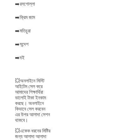
➡️রসগোল্লা
➡️ক্রিম জাম
➡️মতিচুরা
➡️সন্দেশ
➡️দই
💥অনলাইনে মিস্টি
আইটেম সেল করে
আমাদের শিক্ষার্থিরা
ভালোই টাকা ইনকাম
করছে। অনলাইনে
কিভাবে সেল করবেন
এর উপর আলাদা সেশন
থাকবে।
💥একেক ধরনের মিষ্টির
জন্য আলাদা আলাদা