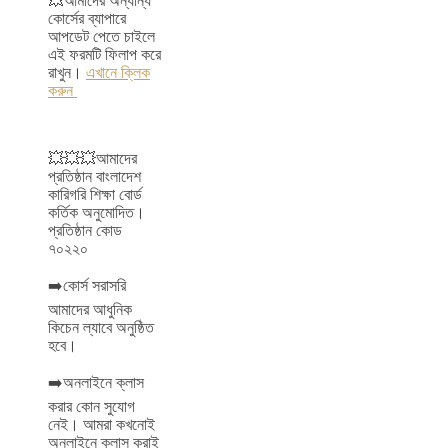
💥আমাদের অন্যান্য
কোর্সের ব্যাপারে
আপডেট পেতে চাইলে
এই ফরমটি ফিলাপ করে
রাখুন।
এখানে ক্লিক
করুন
💥💥💥আমাদের
প্রতিষ্ঠান বাংলাদেশ
কারিগরি শিক্ষা বোর্ড
কর্তিক অনুমোদিত।
প্রতিষ্ঠান কোড
৭০২২০
➡️কোর্স সরাসরি
আমাদের আধুনিক
কিচেন ল্যাবে অনুষ্ঠিত
হবে।
➡️অনলাইনে ক্লাস
করার কোন সুযোগ
নেই। আমরা কখনোই
অনলাইনে ক্লাস করাই