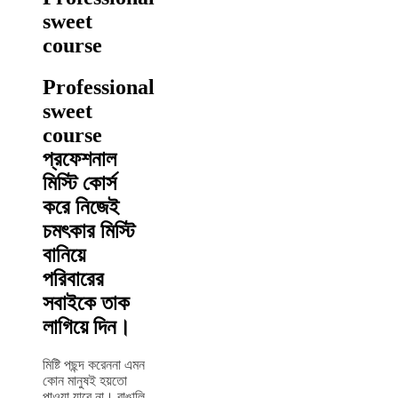
sweet
course
Professional
sweet
course
প্রফেশনাল
মিস্টি কোর্স
করে নিজেই
চমৎকার মিস্টি
বানিয়ে
পরিবারের
সবাইকে তাক
লাগিয়ে দিন।
মিষ্টি পছন্দ করেননা এমন
কোন মানুষই হয়তো
পাওয়া যাবে না। বাঙালি