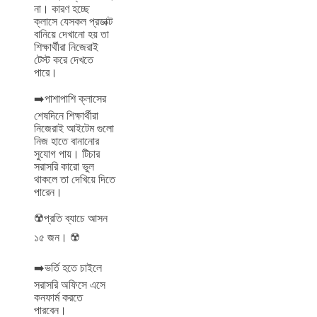
না। কারণ হচ্ছে
ক্লাসে যেসকল প্রডাক্ট
বানিয়ে দেখানো হয় তা
শিক্ষার্থীরা নিজেরাই
টেস্ট করে দেখতে
পারে।
➡️পাশাপাশি ক্লাসের
শেষদিনে শিক্ষার্থীরা
নিজেরাই আইটেম গুলো
নিজ হাতে বানানোর
সুযোগ পায়। টিচার
সরাসরি কারো ভুল
থাকলে তা দেখিয়ে দিতে
পারেন।
☢️প্রতি ব্যাচে আসন
১৫ জন। ☢️
➡️ভর্তি হতে চাইলে
সরাসরি অফিসে এসে
কনফার্ম করতে
পারবেন।