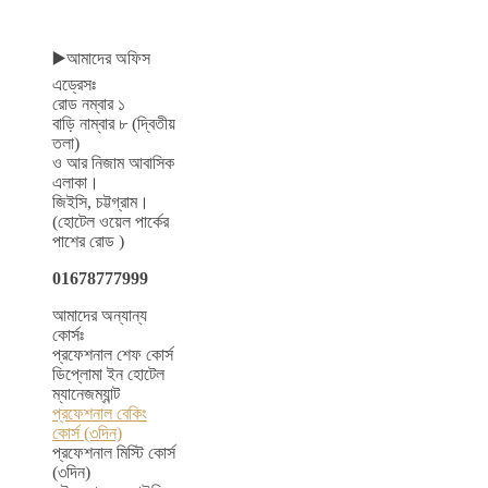
▶️আমাদের অফিস
এড্রেসঃ
রোড নম্বার ১
বাড়ি নাম্বার ৮ (দ্বিতীয়
তলা)
ও আর নিজাম আবাসিক
এলাকা।
জিইসি, চট্টগ্রাম।
(হোটেল ওয়েল পার্কের
পাশের রোড )
01678777999
আমাদের অন্যান্য
কোর্সঃ
প্রফেশনাল শেফ কোর্স
ডিপ্লোমা ইন হোটেল
ম্যানেজম্যান্ট
প্রফেশনাল বেকিং
কোর্স (৩দিন)
প্রফেশনাল মিস্টি কোর্স
(৩দিন)