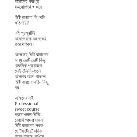
আমাদের পর্যাপ্ত
সহযোগিতা থাকবে
মিষ্টি বানানো কি বেশি
কঠিন???
এই প্রশ্নটিই
আমাদেরকে অনেকেই
করে থাকেন।
আসলেই মিষ্টি বানানোর
জন্য ছোট ছোট কিছু
টেকনিক প্রয়োজন।
সেই টেকনিকগুলো
আপনার জানা থাকলে
মিষ্টি বানানো কঠিন কিছু
নয়।
আমাদের এই
Professional
sweet course
প্রফেশনাল মিস্টি
কোর্সে আমরা সকল
মিষ্টি বানানোর সকল
ছোটখাটো টেকনিক
হাতে-কলমে দেখিয়ে