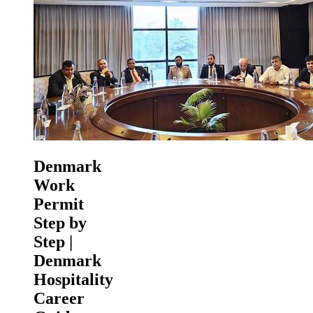
Denmark
Work
Permit
Step by
Step |
Denmark
Hospitality
Career