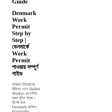
Guide
Denmark
Work
Permit
Step by
Step |
ডেনমার্কে
Work
Permit
পাওয়ার সম্পূর্ণ
গাইড
বর্তমানে ইউরোপের
বিভিন্ন দেশে Skilled
Worker-এর চাহিদা
দ্রুত বৃদ্ধি পাচ্ছে।
বিশেষ করে
Denmark বর্তমানে
Hospitality,