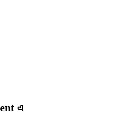
?
ent এ