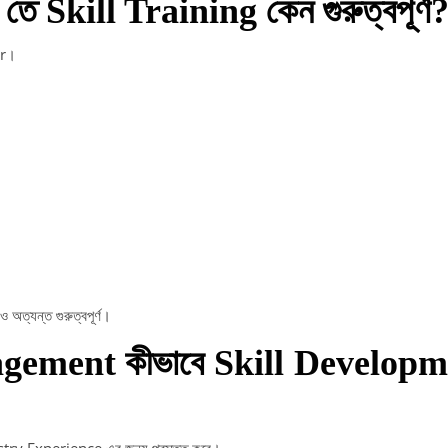
 Skill Training কেন গুরুত্বপূর্ণ
or।
 অত্যন্ত গুরুত্বপূর্ণ।
ement কীভাবে Skill Developm
try Experience এর জন্য প্রস্তুত করে।