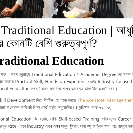
 Traditional Education | আধু
ে কোনটি বেশি গুরুত্বপূর্ণ?
Traditional Education
গেছে। আগে শুধুমাত্র Traditional Education বা Academic Degree কে সফল ভবি
ং চাকরির বাজারে Practical Skill, Hands-on Experience এবং Industry-focuse
tional Education বিষয়টি এখন তরুণদের মধ্যে অত্যন্ত আলোচিত একটি বিষয়।
kill Development নিয়ে দীর্ঘদিন ধরে কাজ করছে
The Ace Hotel Managemen
আমরা বাংলাদেশ কারিগরি শিক্ষা বোর্ড কর্তৃক অনুমোদিত। (প্রতিষ্ঠান কোড ৭০২২০)
raditional Education কি যথেষ্ট, নাকি Skill-based Training ভবিষ্যতের Caree
দা গুরুত্ব রয়েছে। তবে Industry এখন এমন মানুষ খুঁজছে, যারা শুধু তাত্ত্বিক জ্ঞান নয়, বাস্তব