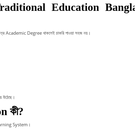
Traditional Education Bangl
ধুমাত্র Academic Degree থাকলেই চাকরি পাওয়া সহজ নয়।
হয়ে উঠেছে।
n কী?
earning System।