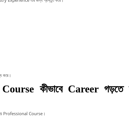
্য করে।
ourse কীভাবে Career গড়তে সা
রিয় Professional Course।