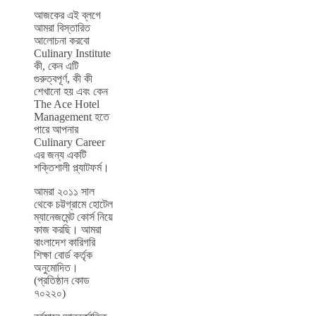
আজকের এই ব্লগে
আমরা বিস্তারিত
আলোচনা করবো
Culinary Institute
কী, কেন এটি
গুরুত্বপূর্ণ, কী কী
শেখানো হয় এবং কেন
The Ace Hotel
Management হতে
পারে আপনার
Culinary Career
এর জন্য একটি
শক্তিশালী প্ল্যাটফর্ম।
আমরা ২০১১ সাল
থেকে চট্টগ্রামে হোটেল
ম্যানেজমেন্ট কোর্স নিয়ে
কাজ করছি। আমরা
বাংলাদেশ কারিগরি
শিক্ষা বোর্ড কর্তৃক
অনুমোদিত।
(প্রতিষ্ঠান কোড
৭০২২০)