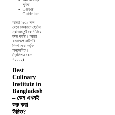
সুবিধা
Career
Guideline
আমরা ২০১১ সাল
থেকে চট্টগ্রামে হোটেল
ম্যানেজমেন্ট কোর্স নিয়ে
কাজ করছি। আমরা
বাংলাদেশ কারিগরি
শিক্ষা বোর্ড কর্তৃক
অনুমোদিত।
(প্রতিষ্ঠান কোড
৭০২২০)
Best
Culinary
Institute in
Bangladesh
– কেন এখনই
শুরু করা
উচিত?