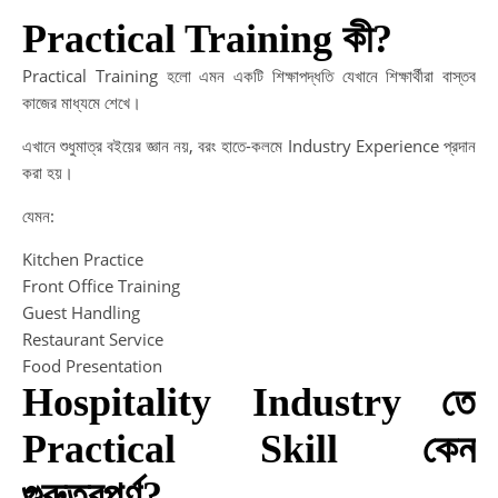
দক্ষ
Practical Training কী?
উন্
মাধ্
Practical Training হলো এমন একটি শিক্ষাপদ্ধতি যেখানে শিক্ষার্থীরা বাস্তব
সফ
কাজের মাধ্যমে শেখে।
ক্যা
গড়ু
এখানে শুধুমাত্র বইয়ের জ্ঞান নয়, বরং হাতে-কলমে Industry Experience প্রদান
Sm
করা হয়।
Ca
যেমন:
Af
HS
Kitchen Practice
|
Front Office Training
HS
Guest Handling
এর
Restaurant Service
পর
Food Presentation
সফ
Hospitality Industry তে
ভবিষ
গড়া
Practical Skill কেন
আধু
পথ
গুরুত্বপূর্ণ?