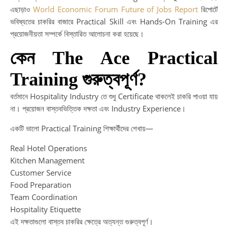
এছাড়াও
World Economic Forum Future of Jobs Report
রিপোর্টে
Ca
ভবিষ্যতের চাকরির বাজারে Practical Skill এবং Hands-On Training এর
Pa
প্রয়োজনীয়তা সম্পর্কে বিস্তারিত আলোচনা করা হয়েছে।
|
দক্ষ
কেন The Ace Practical
নির্ভ
শিক্
Training গুরুত্বপূর্ণ?
মাধ্
সফ
বর্তমানে Hospitality Industry তে শুধু Certificate থাকলেই চাকরি পাওয়া যায়
ভবিষ
না। প্রয়োজন বাস্তবভিত্তিক দক্ষতা এবং Industry Experience।
গড়ু
একটি ভালো Practical Training শিক্ষার্থীদের শেখায়—
Ski
De
Real Hotel Operations
Af
Kitchen Management
HS
Customer Service
|
Food Preparation
HS
Team Coordination
এর
Hospitality Etiquette
পর
এই দক্ষতাগুলো বাস্তব চাকরির ক্ষেত্রে অত্যন্ত গুরুত্বপূর্ণ।