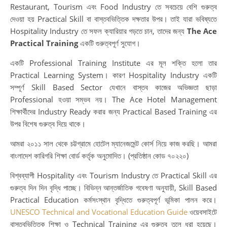
আন্
Restaurant, Tourism এবং Food Industry তে সবচেয়ে বেশি গুরুত্ব
ক্যা
দেওয়া হয় Practical Skill বা বাস্তবভিত্তিক দক্ষতার উপর। তাই যারা ভবিষ্যতে
সফ
Hospitality Industry তে সফল ক্যারিয়ার গড়তে চান, তাদের জন্য
The Ace
যাত্
Practical Training
একটি গুরুত্বপূর্ণ সুযোগ।
শুরু
একটি Professional Training Institute এর মূল শক্তি হলো তার
করু
Practical Learning System। কারণ Hospitality Industry একটি
Ho
সম্পূর্ণ Skill Based Sector যেখানে বাস্তব কাজের অভিজ্ঞতা ছাড়া
In
Professional হওয়া সম্ভব নয়। The Ace Hotel Management
Ca
শিক্ষার্থীদের Industry Ready করার জন্য Practical Based Training এর
wi
উপর বিশেষ গুরুত্ব দিয়ে থাকে।
Gl
Op
আমরা ২০১১ সাল থেকে চট্টগ্রামে হোটেল ম্যানেজমেন্ট কোর্স নিয়ে কাজ করছি। আমরা
|
বাংলাদেশ কারিগরি শিক্ষা বোর্ড কর্তৃক অনুমোদিত। (প্রতিষ্ঠান কোড ৭০২২০)
আন্
বিশ্বব্যাপী Hospitality এবং Tourism Industry তে Practical Skill এর
ক্যা
গুরুত্ব দিন দিন বৃদ্ধি পাচ্ছে। বিভিন্ন আন্তর্জাতিক গবেষণা অনুযায়ী, Skill Based
নতু
Practical Education কর্মসংস্থান বৃদ্ধিতে গুরুত্বপূর্ণ ভূমিকা পালন করে।
সম্
UNESCO Technical and Vocational Education Guide
ওয়েবসাইটে
Te
বাস্তবভিত্তিক শিক্ষা ও Technical Training এর গুরুত্ব তুলে ধরা হয়েছে।
Ed