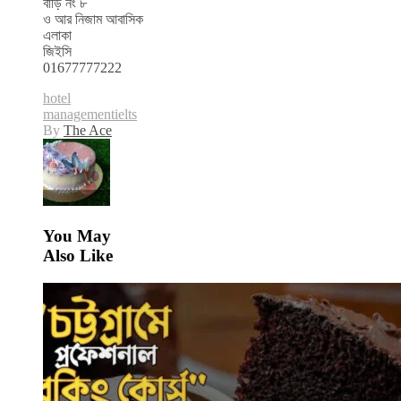
বাড়ি নং ৮
ও আর নিজাম আবাসিক
এলাকা
জিইসি
01677777222
hotel
management
ielts
By
The Ace
You May
Also Like