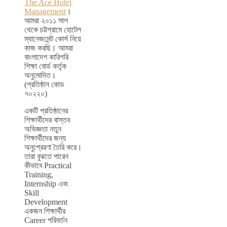
The Ace Hotel
Management
।
আমরা ২০১১ সাল
থেকে চট্টগ্রামে হোটেল
ম্যানেজমেন্ট কোর্স নিয়ে
কাজ করছি। আমরা
বাংলাদেশ কারিগরি
শিক্ষা বোর্ড কর্তৃক
অনুমোদিত।
(প্রতিষ্ঠান কোড
৭০২২০)
একটি প্রতিষ্ঠানের
শিক্ষার্থীদের বাস্তব
অভিজ্ঞতা নতুন
শিক্ষার্থীদের জন্য
অনুপ্রেরণা তৈরি করে।
তারা বুঝতে পারেন
কীভাবে Practical
Training,
Internship এবং
Skill
Development
একজন শিক্ষার্থীর
Career পরিবর্তন