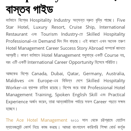
আন্
বাস্তব গাইড
ক্যা
সফ
বর্তমানে বিশ্বের Hospitality Industry অত্যন্ত দ্রুত বৃদ্ধি পাচ্ছে। Five
যাত্
Star Hotel, Luxury Resort, Cruise Ship, International
শুরু
Restaurant এবং Tourism Industry-তে Skilled Hospitality
করু
Professional-এর Demand দিন দিন বাড়ছে। এই কারণে এখন অনেক তরুণ
Ho
Hotel Management Career Success Story Abroad সম্পর্কে জানতে
In
আগ্রহী। কারণ বর্তমানে Hotel Management শুধুমাত্র একটি Course নয়,
Ca
বরং এটি একটি International Career Opportunity হিসেবে পরিচিত।
wi
আজকের বিশ্বে Canada, Dubai, Qatar, Germany, Australia,
Gl
Maldives এবং Europe-এর বিভিন্ন দেশে Skilled Hospitality
Op
Worker-এর ব্যাপক চাহিদা রয়েছে। বিশেষ করে যারা Professional Hotel
|
Management Training, Spoken English Skill এবং Practical
আন্
Experience অর্জন করেন, তারা আন্তর্জাতিক পর্যায়ে সফল Career গড়তে সক্ষম
ক্যা
হচ্ছেন।
নতু
সম্
The Ace Hotel Management
২০১১ সাল থেকে চট্টগ্রামে হোটেল
Te
ম্যানেজমেন্ট কোর্স নিয়ে কাজ করছে। আমরা বাংলাদেশ কারিগরি শিক্ষা বোর্ড কর্তৃক
Ed