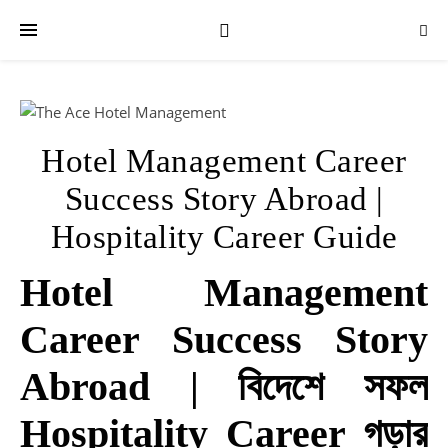
Hotel Management Career
Success Story Abroad |
R
Hospitality Career Guide
P
Bu
Hotel Management
Yo
In
Career Success Story
Ca
wi
Abroad | বিদেশে সফল
Th
Ac
Hospitality Career গড়ার
|