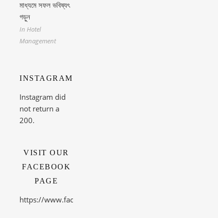
মাধ্যমে সফল ভবিষ্যৎ
গড়ুন
In Hotel
Management
INSTAGRAM
Instagram did
not return a
200.
VISIT OUR
FACEBOOK
PAGE
https://www.facebook.com/theacetechnicalinstitute/