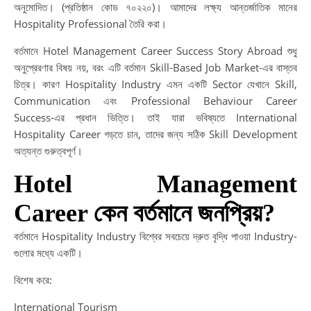
অনুমোদিত। (প্রতিষ্ঠান কোড ৭০২২০)। আমাদের লক্ষ্য আন্তর্জাতিক মানের
Ca
Hospitality Professional তৈরি করা।
Pa
|
বর্তমানে Hotel Management Career Success Story Abroad শুধু
দক্ষ
অনুপ্রেরণার বিষয় নয়, বরং এটি বর্তমান Skill-Based Job Market-এর বাস্তব
নির্ভ
চিত্র। কারণ Hospitality Industry এমন একটি Sector যেখানে Skill,
শিক্
Communication এবং Professional Behaviour Career
মাধ্
Success-এর প্রধান ভিত্তি। তাই যারা ভবিষ্যতে International
সফ
Hospitality Career গড়তে চান, তাদের জন্য সঠিক Skill Development
ভবিষ
অত্যন্ত গুরুত্বপূর্ণ।
গড়ু
Hotel Management
Ski
De
Career কেন বর্তমানে জনপ্রিয়?
Af
HS
বর্তমানে Hospitality Industry বিশ্বের সবচেয়ে দ্রুত বৃদ্ধি পাওয়া Industry-
|
গুলোর মধ্যে একটি।
HS
বিশেষ করে:
এর
পর
International Tourism