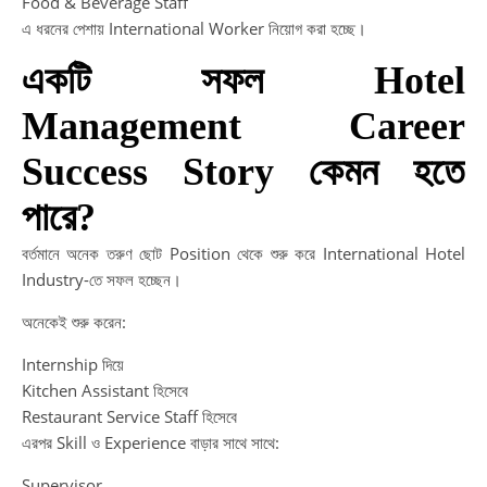
Food & Beverage Staff
এ ধরনের পেশায় International Worker নিয়োগ করা হচ্ছে।
T
একটি সফল Hotel
A
Management Career
Success Story কেমন হতে
T
A
পারে?
Te
In
বর্তমানে অনেক তরুণ ছোট Position থেকে শুরু করে International Hotel
Industry-তে সফল হচ্ছেন।
W
ai
অনেকেই শুরু করেন:
to
de
Internship দিয়ে
ou
Kitchen Assistant হিসেবে
Ma
Restaurant Service Staff হিসেবে
in
এরপর Skill ও Experience বাড়ার সাথে সাথে:
Ba
Supervisor