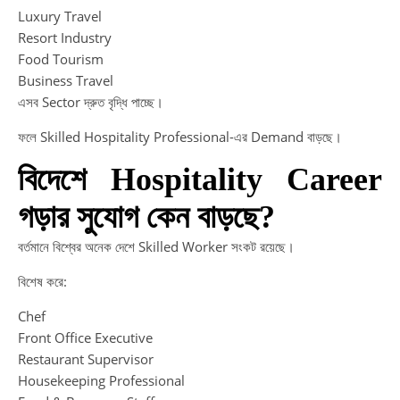
দক্ষ
Luxury Travel
উন্
Resort Industry
মাধ্
Food Tourism
সফ
Business Travel
ক্যা
এসব Sector দ্রুত বৃদ্ধি পাচ্ছে।
গড়ু
Sm
ফলে Skilled Hospitality Professional-এর Demand বাড়ছে।
Ca
বিদেশে Hospitality Career
Af
HS
গড়ার সুযোগ কেন বাড়ছে?
|
HS
বর্তমানে বিশ্বের অনেক দেশে Skilled Worker সংকট রয়েছে।
এর
বিশেষ করে:
পর
সফ
Chef
ভবিষ
Front Office Executive
গড়া
Restaurant Supervisor
আধু
Housekeeping Professional
পথ