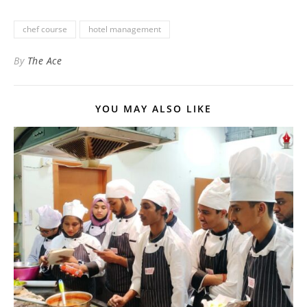
chef course
hotel management
By
The Ace
YOU MAY ALSO LIKE