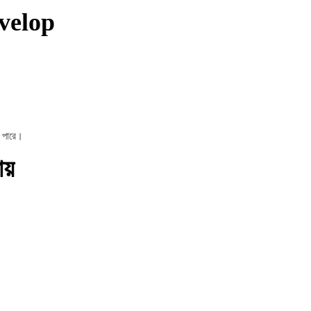
velop
 পারে।
ায়