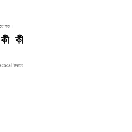
ে পারে।
কী কী
ctical উভয়ের